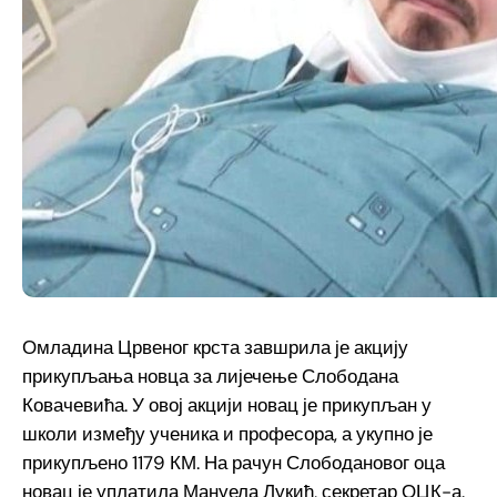
Омладина Црвеног крста завшрила је акцију
прикупљања новца за лијечење Слободана
Ковачевића. У овој акцији новац је прикупљан у
школи између ученика и професора, а укупно је
прикупљено 1179 КМ. На рачун Слободановог оца
новац је уплатила Мануела Лукић, секретар ОЦК-а.