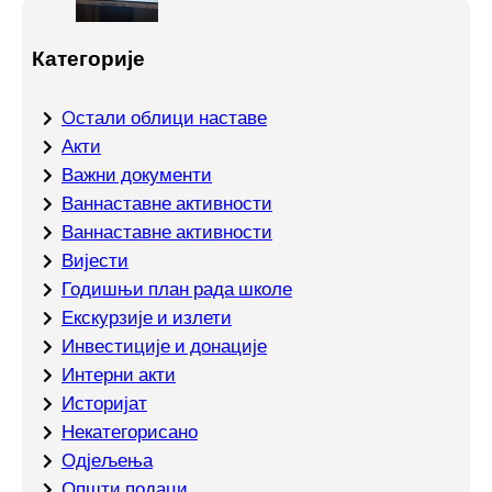
Категорије
Oстали облици наставе
Акти
Важни документи
Ваннаставне активности
Ваннаставне активности
Вијести
Годишњи план рада школе
Екскурзије и излети
Инвестиције и донације
Интерни акти
Историјат
Некатегорисано
Одјељења
Општи подаци