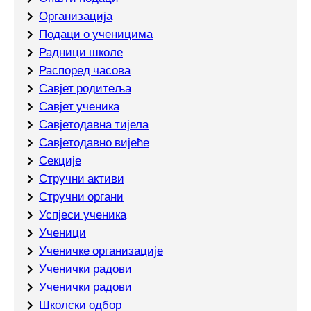
Организација
Подаци о ученицима
Радници школе
Распоред часова
Савјет родитеља
Савјет ученика
Савјетодавна тијела
Савјетодавно вијеће
Секције
Стручни активи
Стручни органи
Успјеси ученика
Ученици
Ученичке организације
Ученички радови
Ученички радови
Школски одбор