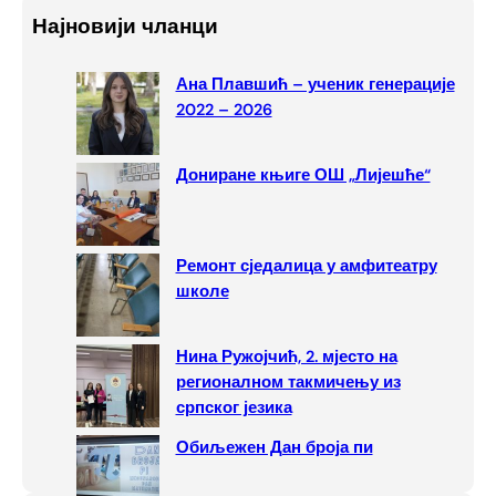
a
Најновији чланци
r
c
Ана Плавшић – ученик генерације
h
2022 – 2026
Дониране књиге ОШ „Лијешће“
Ремонт сједалица у амфитеатру
школе
Нина Ружојчић, 2. мјесто на
регионалном такмичењу из
српског језика
Обиљежен Дан броја пи