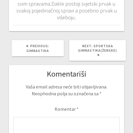
svim spravama.Dakle postoji svjetski prvak u
svakoj pojedinačnoj spravi a posebno prvak u
višeboju.
PREVIOUS
NEXT
PREVIOUS:
NEXT:
SPORTSKA
POST:
POST:
GIMNASTIKA(ŽENSKE)
GIMNASTIKA
Komentariši
Vaša email adresa neće biti objavljivana.
Neophodna polja su označena sa
*
Komentar
*