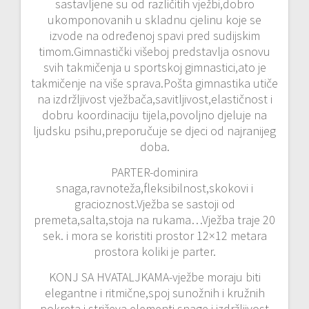
sastavljene su od različitih vježbi,dobro
ukomponovanih u skladnu cjelinu koje se
izvode na određenoj spavi pred sudijskim
timom.Gimnastički višeboj predstavlja osnovu
svih takmičenja u sportskoj gimnastici,ato je
takmičenje na više sprava.Pošta gimnastika utiče
na izdržljivost vježbača,savitljivost,elastičnost i
dobru koordinaciju tijela,povoljno djeluje na
ljudsku psihu,preporučuje se djeci od najranijeg
doba.
PARTER-dominira
snaga,ravnoteža,fleksibilnost,skokovi i
gracioznost.Vježba se sastoji od
premeta,salta,stoja na rukama…Vježba traje 20
sek. i mora se koristiti prostor 12×12 metara
prostora koliki je parter.
KONJ SA HVATALJKAMA-vježbe moraju biti
elegantne i ritmične,spoj sunožnih i kružnih
pokreta i striževa,elementi snage i izdržljivost