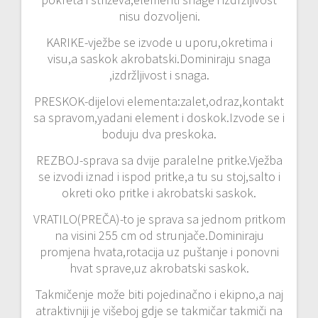
nisu dozvoljeni.
KARIKE-vježbe se izvode u uporu,okretima i
visu,a saskok akrobatski.Dominiraju snaga
,izdržljivost i snaga.
PRESKOK-dijelovi elementa:zalet,odraz,kontakt
sa spravom,yadani element i doskok.Izvode se i
boduju dva preskoka.
REZBOJ-sprava sa dvije paralelne pritke.Vježba
se izvodi iznad i ispod pritke,a tu su stoj,salto i
okreti oko pritke i akrobatski saskok.
VRATILO(PREČA)-to je sprava sa jednom pritkom
na visini 255 cm od strunjače.Dominiraju
promjena hvata,rotacija uz puštanje i ponovni
hvat sprave,uz akrobatski saskok.
Takmičenje može biti pojedinačno i ekipno,a naj
atraktivniji je višeboj gdje se takmičar takmiči na