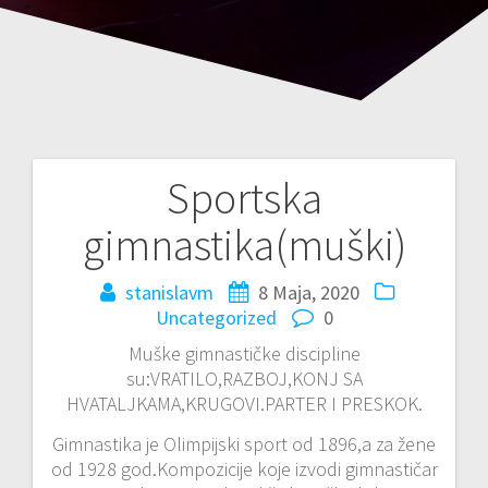
Sportska
Navigacija
gimnastika(muški)
članaka
stanislavm
8 Maja, 2020
Uncategorized
0
Muške gimnastičke discipline
su:VRATILO,RAZBOJ,KONJ SA
HVATALJKAMA,KRUGOVI.PARTER I PRESKOK.
Gimnastika je Olimpijski sport od 1896,a za žene
od 1928 god.Kompozicije koje izvodi gimnastičar